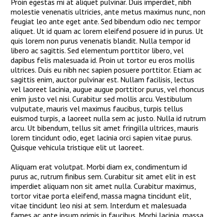
Proin egestas mi at aliquet pulvinar. Duis imperdiet, nibh
molestie venenatis ultricies, ante metus maximus nunc, non
feugiat leo ante eget ante. Sed bibendum odio nec tempor
aliquet. Ut id quam ac lorem eleifend posuere id in purus. Ut
quis lorem non purus venenatis blandit. Nulla tempor id
libero ac sagittis. Sed elementum porttitor libero, vel
dapibus felis malesuada id. Proin ut tortor eu eros mollis
ultrices. Duis eu nibh nec sapien posuere porttitor. Etiam ac
sagittis enim, auctor pulvinar est. Nullam facilisis, lectus
vel laoreet lacinia, augue augue porttitor purus, vel rhoncus
enim justo vel nisi. Curabitur sed mollis arcu. Vestibulum
vulputate, mauris vel maximus faucibus, turpis tellus
euismod turpis, a laoreet nulla sem ac justo. Nulla id rutrum
arcu. Ut bibendum, tellus sit amet fringilla ultrices, mauris
lorem tincidunt odio, eget lacinia orci sapien vitae purus.
Quisque vehicula tristique elit ut laoreet.
Aliquam erat volutpat. Morbi diam ex, condimentum id
purus ac, rutrum finibus sem. Curabitur sit amet elit in est
imperdiet aliquam non sit amet nulla. Curabitur maximus,
tortor vitae porta eleifend, massa magna tincidunt elit,
vitae tincidunt leo nisi at sem. Interdum et malesuada
fames ac ante ipsum primis in faucibus. Morbi lacinia, massa