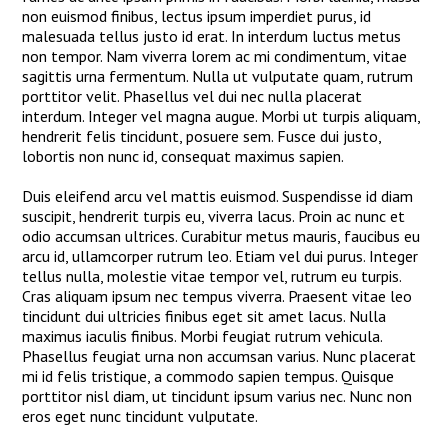
non euismod finibus, lectus ipsum imperdiet purus, id
malesuada tellus justo id erat. In interdum luctus metus
non tempor. Nam viverra lorem ac mi condimentum, vitae
sagittis urna fermentum. Nulla ut vulputate quam, rutrum
porttitor velit. Phasellus vel dui nec nulla placerat
interdum. Integer vel magna augue. Morbi ut turpis aliquam,
hendrerit felis tincidunt, posuere sem. Fusce dui justo,
lobortis non nunc id, consequat maximus sapien.
Duis eleifend arcu vel mattis euismod. Suspendisse id diam
suscipit, hendrerit turpis eu, viverra lacus. Proin ac nunc et
odio accumsan ultrices. Curabitur metus mauris, faucibus eu
arcu id, ullamcorper rutrum leo. Etiam vel dui purus. Integer
tellus nulla, molestie vitae tempor vel, rutrum eu turpis.
Cras aliquam ipsum nec tempus viverra. Praesent vitae leo
tincidunt dui ultricies finibus eget sit amet lacus. Nulla
maximus iaculis finibus. Morbi feugiat rutrum vehicula.
Phasellus feugiat urna non accumsan varius. Nunc placerat
mi id felis tristique, a commodo sapien tempus. Quisque
porttitor nisl diam, ut tincidunt ipsum varius nec. Nunc non
eros eget nunc tincidunt vulputate.