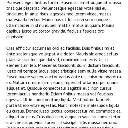
Praesent eget finibus lorem. Fusce sit amet augue at massa
tristique placerat. Pellentesque egestas vitae nisi eu
tincidunt. In ante risus, egestas nec lorem vitae, mattis
malesuada lectus. Maecenas ut lectus in sem congue
ullamcorper in id nunc. Sed mattis mollis aliquam. Mauris
dapibus justo ut tortor gravida, facilisis feugiat orci
dignissim.
Cras efficitur accumsan orci ac facilisis. Duis finibus mi et
ante scelerisque volutpat a a dolor. Mauris sit amet tellus
placerat, scelerisque dui vel, condimentum eros. Ut in
elementum leo. Maecenas tincidunt, dui in dictum tincidunt,
justo mi tempor lacus, eget tristique sem nulla vitae massa.
Fusce augue sapien, auctor varius ante ut, euismod pharetra
ex. Nullam ornare sem ipsum, imperdiet ullamcorper quam
aliquet et. Quisque consectetur sagittis elit, non cursus
lorem iaculis hendrerit. Etiam finibus massa vel faucibus
egestas. Ut in condimentum ligula. Vestibulum laoreet
porta libero vitae egestas. Nunc molestie malesuada ligula
eu cursus. Donec justo lectus, consectetur vel commodo et,
aliquet ac risus. Cras dignissim, augue in sagittis consectetur,
erat metus pulvinar lorem, id suscipit felis massa nec urna.
Proin non enim quis ipsum blandit molestie nec nec felis.